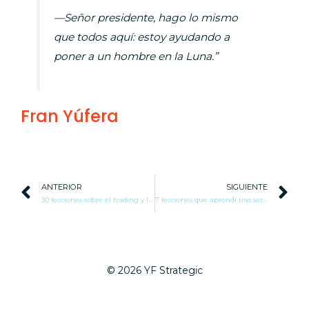
—Señor presidente, hago lo mismo
que todos aquí: estoy ayudando a
poner a un hombre en la Luna.”
Fran Yúfera
Ant
S
ANTERIOR
SIGUIENTE
30 lecciones sobre el trading y la vida
7 lecciones que aprendí tras ser padre
© 2026 YF Strategic